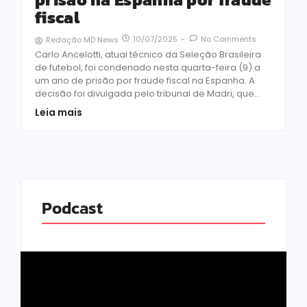
fiscal
10/07/2025
-
No Comments
Redação MD News
Carlo Ancelotti, atual técnico da Seleção Brasileira
de futebol, foi condenado nesta quarta-feira (9) a
um ano de prisão por fraude fiscal na Espanha. A
decisão foi divulgada pelo tribunal de Madri, que...
Leia mais
Podcast