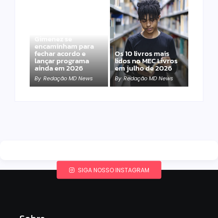
Band e Luciana
Gimenez se
encaminham para
fechar acordo e
Os 10 livros mais
lançar programa
lidos no MEC Livros
ainda em 2026
em julho de 2026
By
Redação MD News
By
Redação MD News
SIGA NOSSO INSTAGRAM