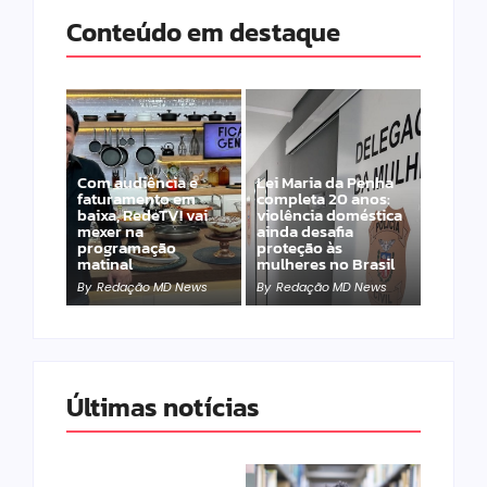
Conteúdo em destaque
Com audiência e
Lei Maria da Penha
faturamento em
completa 20 anos:
baixa, RedeTV! vai
violência doméstica
mexer na
ainda desafia
programação
proteção às
matinal
mulheres no Brasil
By
Redação MD News
By
Redação MD News
Últimas notícias