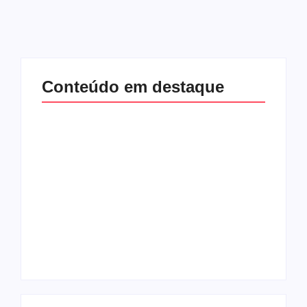
Conteúdo em destaque
Com audiência e
Lei Maria da Penha
faturamento em
completa 20 anos:
baixa, RedeTV! vai
violência doméstica
mexer na
ainda desafia
programação
proteção às
matinal
mulheres no Brasil
By
Redação MD News
By
Redação MD News