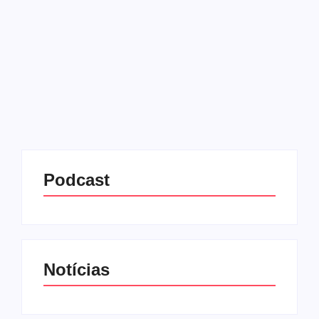
05/06/2025
-
No Comments
Redação MD News
A cada 5 de junho, o mundo se volta para uma das
maiores agendas globais da atualidade: o meio
ambiente. Instituído em 1973 pela Organização das
Nações Unidas (ONU), o Dia Mundial do...
Leia mais
Podcast
Notícias