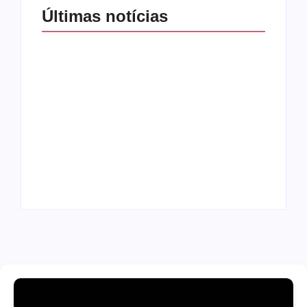
Últimas notícias
Band e Luciana
Gimenez se
encaminham para
fechar acordo e
Os 10 livros mais
lançar programa
lidos no MEC Livros
ainda em 2026
em julho de 2026
By
Redação MD News
By
Redação MD News