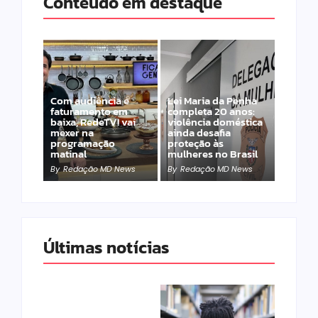
Conteúdo em destaque
Com audiência e
Lei Maria da Penha
faturamento em
completa 20 anos:
baixa, RedeTV! vai
violência doméstica
mexer na
ainda desafia
programação
proteção às
matinal
mulheres no Brasil
By
Redação MD News
By
Redação MD News
Últimas notícias