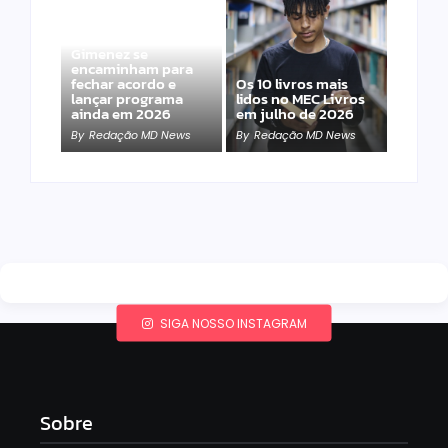
Band e Luciana
Gimenez se
encaminham para
fechar acordo e
Os 10 livros mais
lançar programa
lidos no MEC Livros
ainda em 2026
em julho de 2026
By
Redação MD News
By
Redação MD News
SIGA NOSSO INSTAGRAM
Sobre