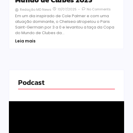
13/07/2025
-
No Comments
Redação MD News
Em um dia inspirado de Cole Palmer e com uma
atuação dominante, o Chelsea atropelou o Paris
Saint-Germain por 3 a 0 e levantou a taça da Copa
do Mundo de Clubes da...
Leia mais
Podcast