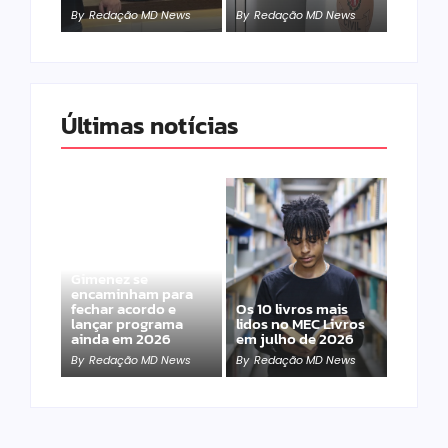
By
Redação MD News
By
Redação MD News
Últimas notícias
Band e Luciana
Gimenez se
encaminham para
fechar acordo e
Os 10 livros mais
lançar programa
lidos no MEC Livros
ainda em 2026
em julho de 2026
By
Redação MD News
By
Redação MD News