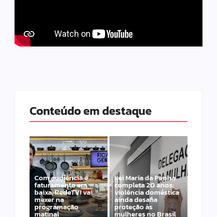
Conteúdo em destaque
Com audiência e
Lei Maria da Penha
faturamento em
completa 20 anos:
baixa, RedeTV! vai
violência doméstica
mexer na
ainda desafia
programação
proteção às
matinal
mulheres no Brasil