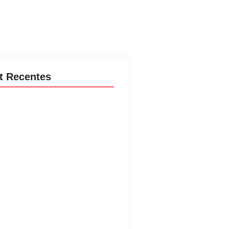
t Recentes
udiência e faturamento em baixa,
TV! vai mexer na programação
al
08/2026
aria da Penha completa 20 anos:
ncia doméstica ainda desafia
ção às mulheres no Brasil
08/2026