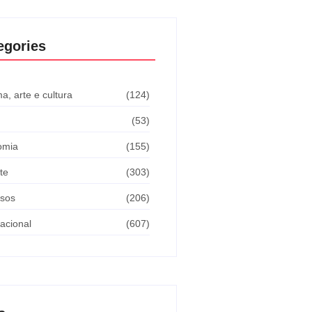
egories
a, arte e cultura
(124)
(53)
omia
(155)
te
(303)
sos
(206)
nacional
(607)