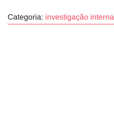
Categoria:
investigação interna
Internacional
Noticias
Caso Juliana Marins: autoridades
resultado da autópsia
27/06/2025
-
No Comments
Redação MD News
As autoridades da Indonésia confirmaram nesta sexta-feira (27) que 
decorrência de um trauma contundente. O laudo da autópsia aponta fr
Leia mais