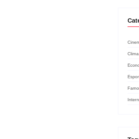
Cat
Cinem
Clima
Econ
Espor
Famo
Inter