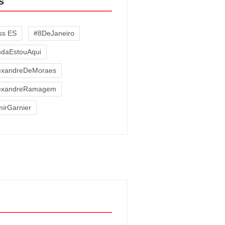
s
iss ES
#8DeJaneiro
ndaEstouAqui
exandreDeMoraes
exandreRamagem
mirGarnier