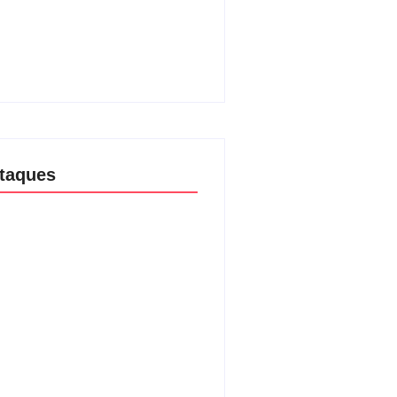
e Luciana Gimenez se
inham para fechar acordo e
r programa ainda em 2026
08/2026
taques
aria da Penha completa 20 anos:
ncia doméstica ainda desafia
ção às mulheres no Brasil
08/2026
são no Shopping Eldorado amplia
ta internacional de mãe pela
a da filha