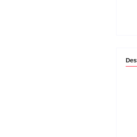
Band 
encam
lança
04/
Des
Lei M
violê
prote
06/
Agres
dispu
guard