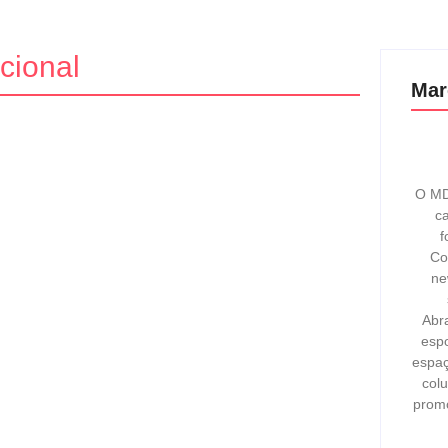
cional
Mar
O MD
ca
 da Indonésia divulgam
f
Co
ne
a brasileira Juliana Marins, de 26 anos, morreu em
Abr
aturas e lesões internas graves,...
espo
espaç
col
prom