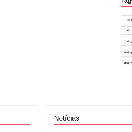
Tag
: m
#Ai
#Al
#Al
#Al
Notícias