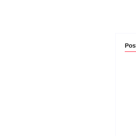
Pos
Com a
Rede
matin
06/
Lei M
violê
prote
06/