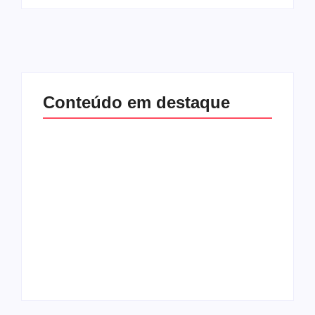
Conteúdo em destaque
Com audiência e
Lei Maria da Penha
faturamento em
completa 20 anos:
baixa, RedeTV! vai
violência doméstica
mexer na
ainda desafia
programação
proteção às
matinal
mulheres no Brasil
By
Redação MD News
By
Redação MD News