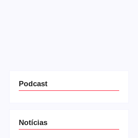
17/07/2025
-
No Comments
Redação MD News
O deputado de oposição de esquerda Angelo
Bonelli, que atua na política italiana há anos e é
conhecido por sua atuação em temas ambientais e
sociais, fez duras críticas à primeira-ministra Giorgia
Meloni...
Leia mais
Podcast
Notícias