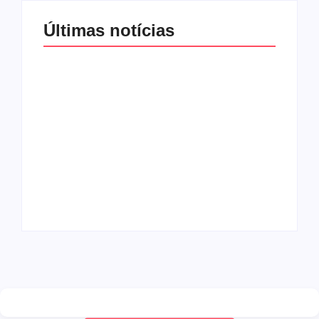
Últimas notícias
Band e Luciana
Gimenez se
encaminham para
fechar acordo e
Os 10 livros mais
lançar programa
lidos no MEC Livros
ainda em 2026
em julho de 2026
By
Redação MD News
By
Redação MD News