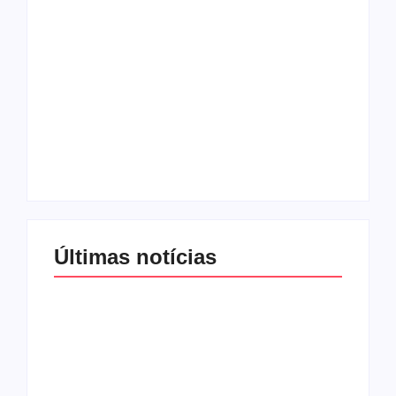
Com audiência e
Lei Maria da Penha
faturamento em
completa 20 anos:
baixa, RedeTV! vai
violência doméstica
mexer na
ainda desafia
programação
proteção às
matinal
mulheres no Brasil
By
Redação MD News
By
Redação MD News
Últimas notícias
Band e Luciana
Gimenez se