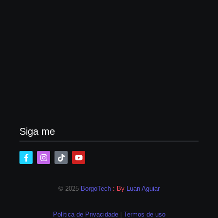
Lei Maria da Penha completa 20 anos: violência
doméstica ainda desafia proteção às mulheres no
Brasil
06/08/2026
Band e Luciana Gimenez se encaminham para
fechar acordo e lançar programa ainda em 2026
04/08/2026
Siga me
© 2025
BorgoTech
: By
Luan Aguiar
Política de Privacidade
|
Termos de uso