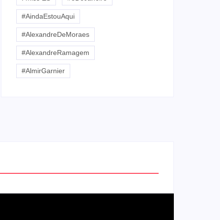
#AindaEstouAqui
#AlexandreDeMoraes
#AlexandreRamagem
#AlmirGarnier