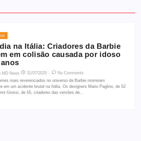
nal
dia na Itália: Criadores da Barbie
m em colisão causada por idoso
 anos
31/07/2025
-
No Comments
o MD News
omes mais reverenciados no universo da Barbie morreram
e em um acidente brutal na Itália. Os designers Mario Paglino, de 52
nni Grossi, de 55, criadores das versões de...