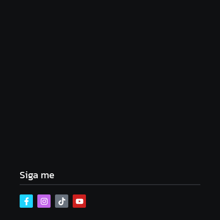
Lei Maria da Penha completa 20 anos: violência
doméstica ainda desafia proteção às mulheres no
Brasil
06/08/2026
Band e Luciana Gimenez se encaminham para
fechar acordo e lançar programa ainda em 2026
04/08/2026
Siga me