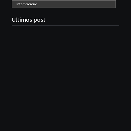
Internacional
Ultimos post
Com audiência e faturamento em baixa, RedeTV!
vai mexer na programação matinal
06/08/2026