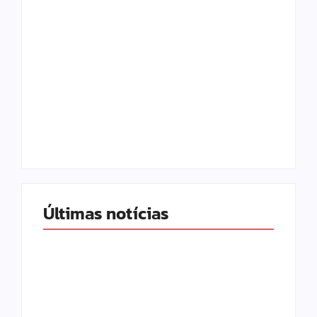
Com audiência e
Lei Maria da Penha
faturamento em
completa 20 anos:
baixa, RedeTV! vai
violência doméstica
mexer na
ainda desafia
programação
proteção às
matinal
mulheres no Brasil
By
Redação MD News
By
Redação MD News
Últimas notícias
Band e Luciana