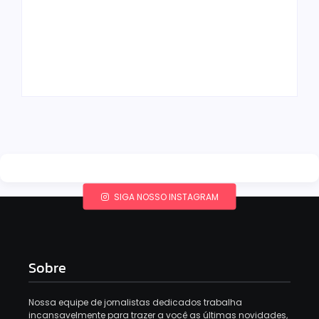
Gimenez se
encaminham para
fechar acordo e
Os 10 livros mais
lançar programa
lidos no MEC Livros
ainda em 2026
em julho de 2026
By
Redação MD News
By
Redação MD News
SIGA NOSSO INSTAGRAM
Sobre
Nossa equipe de jornalistas dedicados trabalha
incansavelmente para trazer a você as últimas novidades,