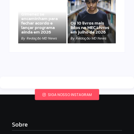
Band e Luciana
Gimenez se
encaminham para
fechar acordo e
Os 10 livros mais
lançar programa
lidos no MEC Livros
ainda em 2026
em julho de 2026
By
Redação MD News
By
Redação MD News
SIGA NOSSO INSTAGRAM
Sobre