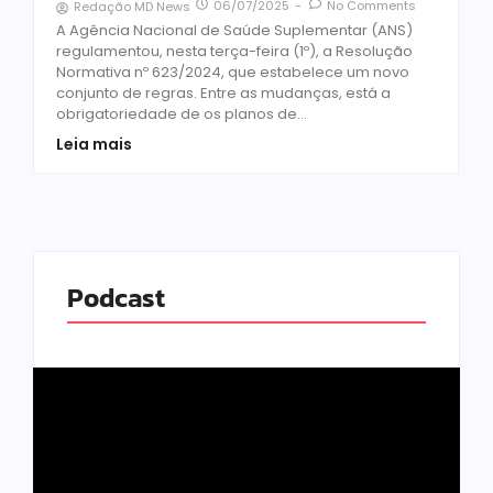
06/07/2025
-
No Comments
Redação MD News
A Agência Nacional de Saúde Suplementar (ANS)
regulamentou, nesta terça-feira (1º), a Resolução
Normativa nº 623/2024, que estabelece um novo
conjunto de regras. Entre as mudanças, está a
obrigatoriedade de os planos de...
Leia mais
Podcast