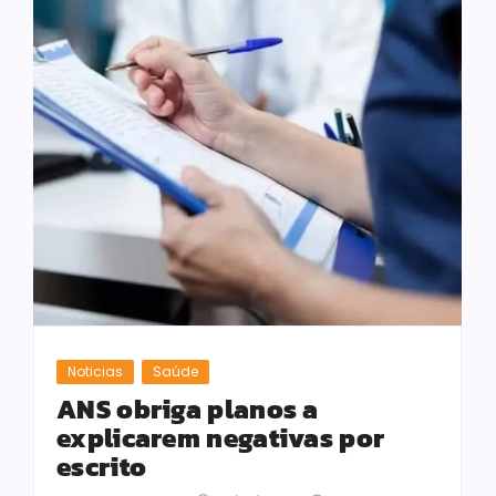
Noticias
Saúde
ANS obriga planos a
explicarem negativas por
escrito