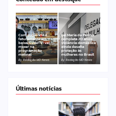
Com audiência e
Lei Maria da Penha
faturamento em
completa 20 anos:
baixa, RedeTV! vai
violência doméstica
mexer na
ainda desafia
programação
proteção às
matinal
mulheres no Brasil
By
Redação MD News
By
Redação MD News
Últimas notícias