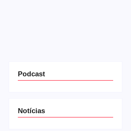
22/07/2025
-
No Comments
Redação MD News
Com o sucesso no Globoplay e na exibição especial
da TV Globo, a série de comédia “Pablo & Luisão”
terá uma segunda temporada. É o que informa a
Folha de São Paulo. Segundo...
Leia mais
Podcast
Notícias