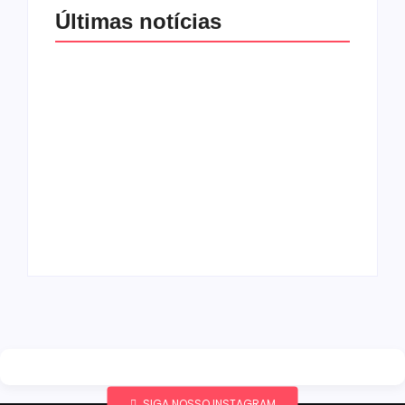
Últimas notícias
Agressão no
Shopping Eldorado
amplia disputa
Os 10 livros mais
internacional de
lidos no MEC Livros
mãe pela guarda da
em julho de 2026
filha
By
Redação MD News
By
Redação MD News
SIGA NOSSO INSTAGRAM