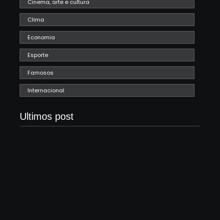
Cinema, arte e cultura
Clima
Economia
Esporte
Famosos
Internacional
Ultimos post