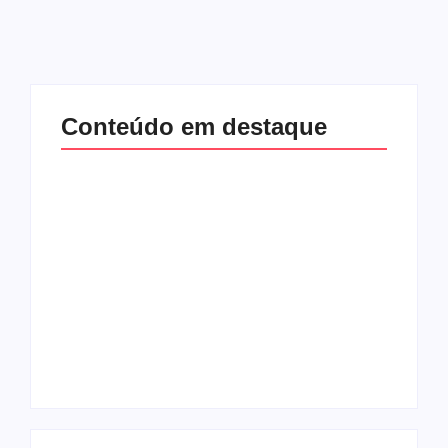
Conteúdo em destaque
Lei Maria da Penha
Band e Luciana
completa 20 anos:
Gimenez se
violência doméstica
encaminham para
ainda desafia
fechar acordo e
proteção às
lançar programa
mulheres no Brasil
ainda em 2026
By
Redação MD News
By
Redação MD News