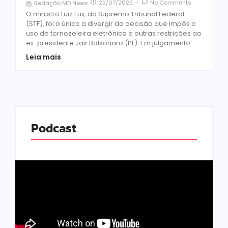
22/07/2025
-
No Comments
Redação MD News
O ministro Luiz Fux, do Supremo Tribunal Federal
(STF), foi o único a divergir da decisão que impôs o
uso de tornozeleira eletrônica e outras restrições ao
ex-presidente Jair Bolsonaro (PL). Em julgamento...
Leia mais
Podcast