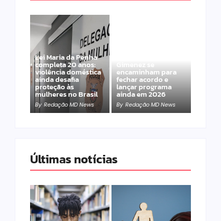
Lei Maria da Penha
Band e Luciana
completa 20 anos:
Gimenez se
violência doméstica
encaminham para
ainda desafia
fechar acordo e
proteção às
lançar programa
mulheres no Brasil
ainda em 2026
By
Redação MD News
By
Redação MD News
Últimas notícias