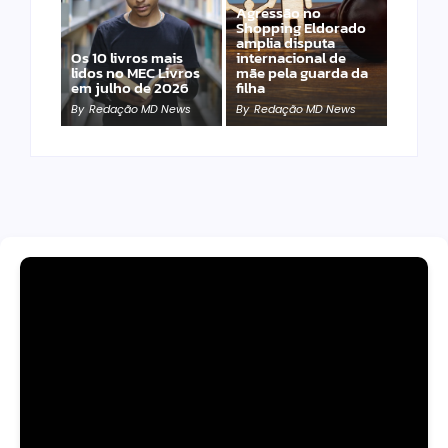
Agressão no
Shopping Eldorado
amplia disputa
Os 10 livros mais
internacional de
lidos no MEC Livros
mãe pela guarda da
em julho de 2026
filha
By
Redação MD News
By
Redação MD News