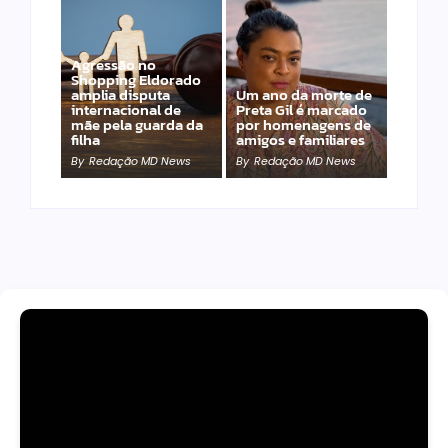
Agressão no
Shopping Eldorado
amplia disputa
Um ano da morte de
internacional de
Preta Gil é marcado
mãe pela guarda da
por homenagens de
filha
amigos e familiares
By
Redação MD News
By
Redação MD News