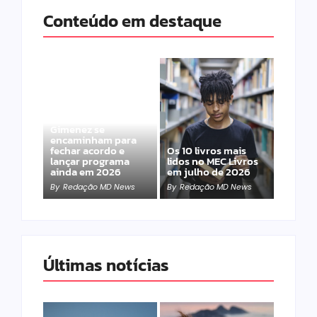
Conteúdo em destaque
Band e Luciana
Gimenez se
encaminham para
fechar acordo e
Os 10 livros mais
lançar programa
lidos no MEC Livros
ainda em 2026
em julho de 2026
By
Redação MD News
By
Redação MD News
Últimas notícias