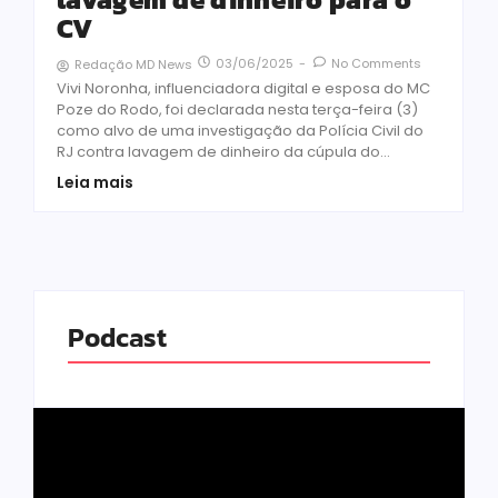
CV
03/06/2025
-
No Comments
Redação MD News
Vivi Noronha, influenciadora digital e esposa do MC
Poze do Rodo, foi declarada nesta terça-feira (3)
como alvo de uma investigação da Polícia Civil do
RJ contra lavagem de dinheiro da cúpula do...
Leia mais
Podcast