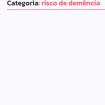
Categoria:
risco de demência
Saúde
Vida e Estilo
Gerações mais jovens têm menos r
06/07/2025
-
No Comments
Redação MD News
Pessoas nascidas nas últimas décadas parecem ter menos 
que seus pais e avós e isso vale em diferentes partes do mu
Leia mais