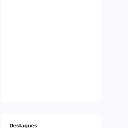
Lei Maria da Penha completa 20 anos:
violência doméstica ainda desafia proteção
às mulheres no Brasil
06/08/2026
Band e Luciana Gimenez se encaminham
para fechar acordo e lançar programa
ainda em 2026
04/08/2026
Destaques