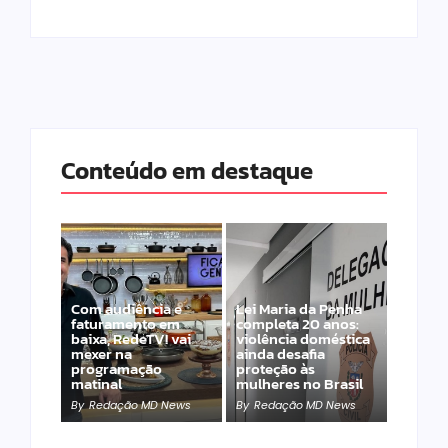
Conteúdo em destaque
Com audiência e
Lei Maria da Penha
faturamento em
completa 20 anos:
baixa, RedeTV! vai
violência doméstica
mexer na
ainda desafia
programação
proteção às
matinal
mulheres no Brasil
By
Redação MD News
By
Redação MD News