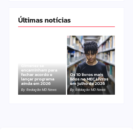
Últimas notícias
Band e Luciana
Gimenez se
encaminham para
fechar acordo e
Os 10 livros mais
lançar programa
lidos no MEC Livros
ainda em 2026
em julho de 2026
By
Redação MD News
By
Redação MD News