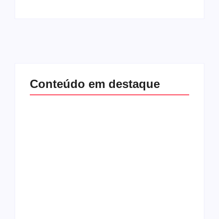
Conteúdo em destaque
Com audiência e
Lei Maria da Penha
faturamento em
completa 20 anos:
baixa, RedeTV! vai
violência doméstica
mexer na
ainda desafia
programação
proteção às
matinal
mulheres no Brasil
By
Redação MD News
By
Redação MD News