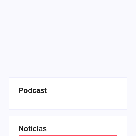
Interpol
04/06/2025
-
No Comments
Redação MD News
O ministro Alexandre de Moraes, do Supremo
Tribunal Federal (STF), determinou nesta Quarta-
feira (4), a prisão preventiva da deputada federal
Carla Zambelli (PL-SP), após a parlamentar ser
considerada foragida da Justiça. A decisão...
Leia mais
Podcast
Notícias