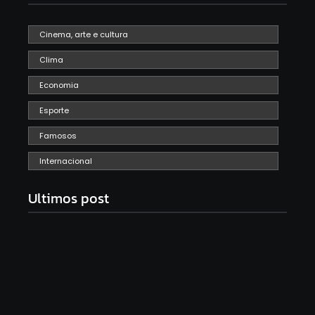
Cinema, arte e cultura
Clima
Economia
Esporte
Famosos
Internacional
Ultimos post