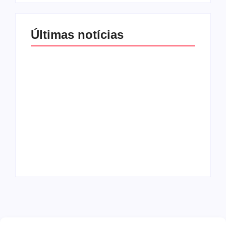
Últimas notícias
Band e Luciana
Gimenez se
encaminham para
fechar acordo e
Os 10 livros mais
lançar programa
lidos no MEC Livros
ainda em 2026
em julho de 2026
By
Redação MD News
By
Redação MD News