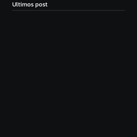
Ultimos post
Com audiência e faturamento em baixa, RedeTV!
vai mexer na programação matinal
06/08/2026