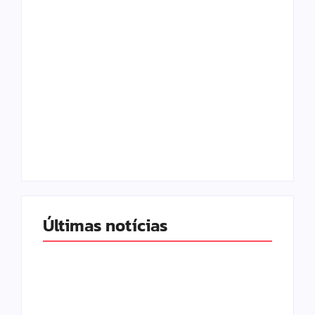
Com audiência e
Lei Maria da Penha
faturamento em
completa 20 anos:
baixa, RedeTV! vai
violência doméstica
mexer na
ainda desafia
programação
proteção às
matinal
mulheres no Brasil
By
Redação MD News
By
Redação MD News
Últimas notícias