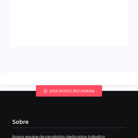
Band e Luciana
Gimenez se
encaminham para
fechar acordo e
Os 10 livros mais
lançar programa
lidos no MEC Livros
ainda em 2026
em julho de 2026
By
Redação MD News
By
Redação MD News
SIGA NOSSO INSTAGRAM
Sobre
Nossa equipe de jornalistas dedicados trabalha