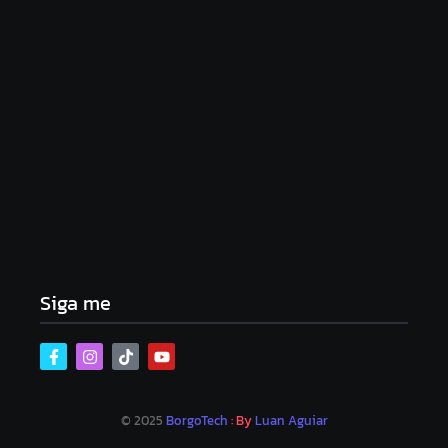
Lei Maria da Penha completa 20 anos: violência
doméstica ainda desafia proteção às mulheres no
Brasil
06/08/2026
Band e Luciana Gimenez se encaminham para
fechar acordo e lançar programa ainda em 2026
04/08/2026
Siga me
© 2025
BorgoTech
: By
Luan Aguiar