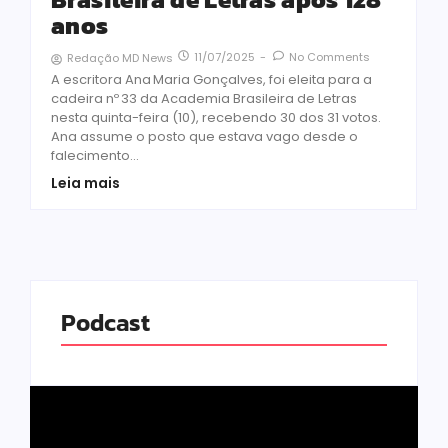
anos
11/07/2025
-
No Comments
Redação MD News
A escritora Ana Maria Gonçalves, foi eleita para a
cadeira nº 33 da Academia Brasileira de Letras
nesta quinta-feira (10), recebendo 30 dos 31 votos.
Ana assume o posto que estava vago desde o
falecimento...
Leia mais
Podcast