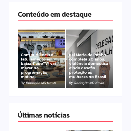
Conteúdo em destaque
Com audiência e
Lei Maria da Penha
faturamento em
completa 20 anos:
baixa, RedeTV! vai
violência doméstica
mexer na
ainda desafia
programação
proteção às
matinal
mulheres no Brasil
By
Redação MD News
By
Redação MD News
Últimas notícias