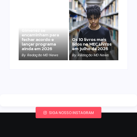
Band e Luciana
Gimenez se
encaminham para
fechar acordo e
Os 10 livros mais
lançar programa
lidos no MEC Livros
ainda em 2026
em julho de 2026
By
Redação MD News
By
Redação MD News
SIGA NOSSO INSTAGRAM