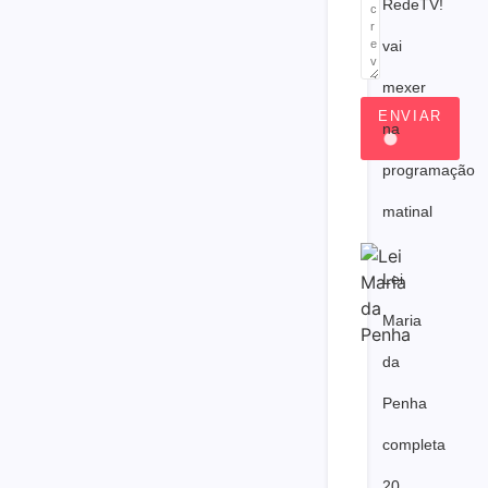
RedeTV!
vai
mexer
ENVIAR
na
programação
matinal
Lei
Maria
da
Penha
completa
20