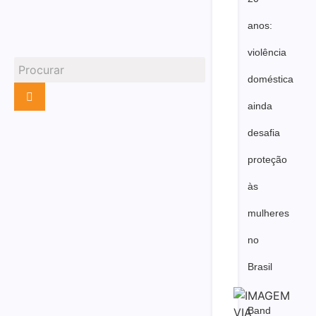
anos:
violência
doméstica
ainda
desafia
proteção
às
mulheres
no
Brasil
Band