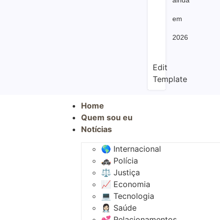
ainda
em
2026
Edit
Template
Home
Quem sou eu
Notícias
🌎 Internacional
🚓 Polícia
⚖️ Justiça
📈 Economia
💻 Tecnologia
👩🏻‍⚕️ Saúde
💕 Relacionamentos