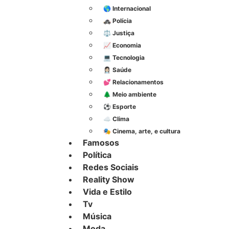
🌎 Internacional
🚓 Polícia
⚖️ Justiça
📈 Economia
💻 Tecnologia
👩🏻‍⚕️ Saúde
💕 Relacionamentos
🌲 Meio ambiente
⚽︎ Esporte
☁️ Clima
🎭 Cinema, arte, e cultura
Famosos
Política
Redes Sociais
Reality Show
Vida e Estilo
Tv
Música
Moda