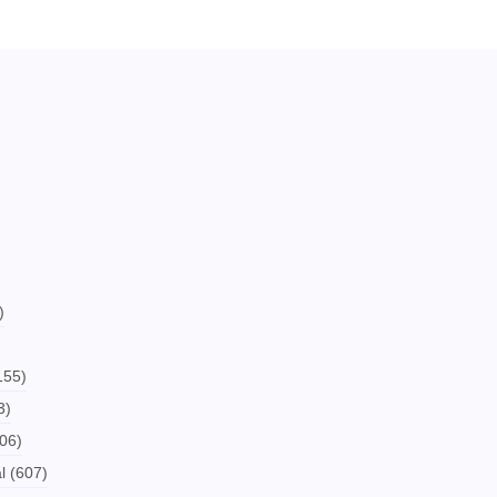
)
155)
3)
06)
l
(607)