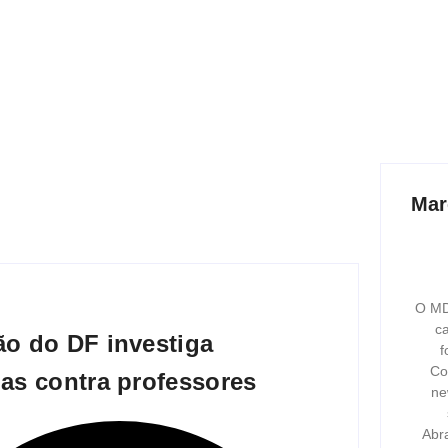
Mar
O MD
ca
o do DF investiga
f
Co
as contra professores
ne
Abr