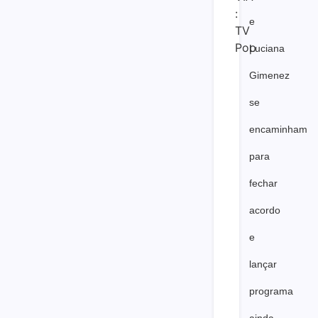
e
Luciana
Gimenez
se
encaminham
para
fechar
acordo
e
lançar
programa