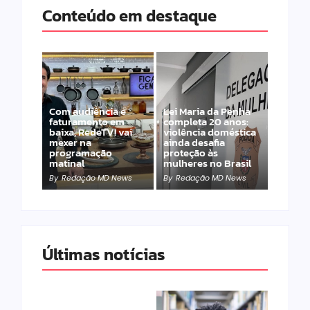
Conteúdo em destaque
Com audiência e
Lei Maria da Penha
faturamento em
completa 20 anos:
baixa, RedeTV! vai
violência doméstica
mexer na
ainda desafia
programação
proteção às
matinal
mulheres no Brasil
By
Redação MD News
By
Redação MD News
Últimas notícias