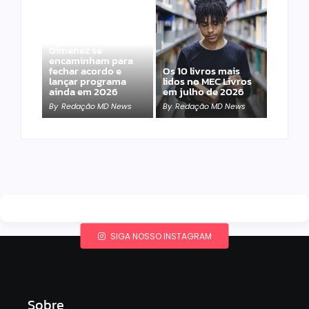
Band e Luciana
Gimenez se
encaminham para
fechar acordo e
Os 10 livros mais
lançar programa
lidos no MEC Livros
ainda em 2026
em julho de 2026
By
Redação MD News
By
Redação MD News
SIGA NOSSO INSTAGRAM
Sobre