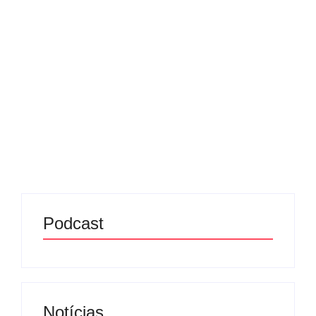
paralímpicas
23/07/2025
-
No Comments
Redação MD News
O Comitê Olímpico e Paralímpico dos Estados
Unidos (USOPC) proibiu oficialmente a participação
de mulheres transgênero em competições
femininas organizadas por entidades olímpicas e
paralímpicas do país. A decisão segue uma ordem
executiva...
Leia mais
Podcast
Notícias