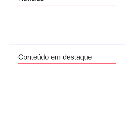
Conteúdo em destaque
Com audiência e
Lei Maria da Penha
faturamento em
completa 20 anos:
baixa, RedeTV! vai
violência doméstica
mexer na
ainda desafia
programação
proteção às
matinal
mulheres no Brasil
By
Redação MD News
By
Redação MD News