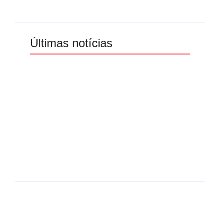
Últimas notícias
Band e Luciana
Gimenez se
encaminham para
fechar acordo e
Os 10 livros mais
lançar programa
lidos no MEC Livros
ainda em 2026
em julho de 2026
By
Redação MD News
By
Redação MD News