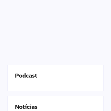
dominar a disputa
presidencial
02/01/2026
-
No Comments
Redação MD News
O ano de 2026 promete ser quente no noticiário
político, marcado pelas eleições gerais de outubro.
Milhões de brasileiros irão às urnas para definir o
futuro do Legislativo, dos governos estaduais e da...
Leia mais
Podcast
Notícias