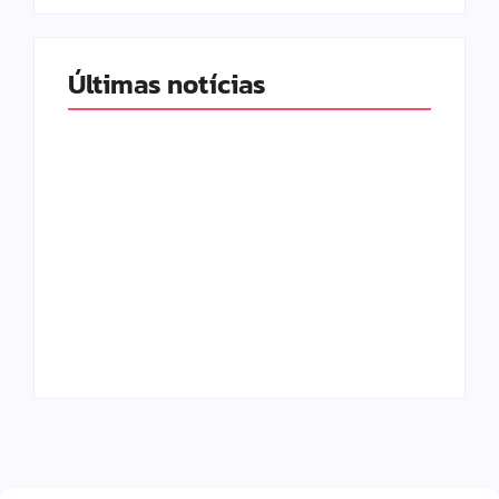
Últimas notícias
Band e Luciana
Gimenez se
encaminham para
fechar acordo e
Os 10 livros mais
lançar programa
lidos no MEC Livros
ainda em 2026
em julho de 2026
By
Redação MD News
By
Redação MD News