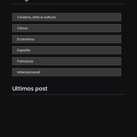
Cinema, arte e cultura
Clima
Economia
Esporte
Famosos
Internacional
Ultimos post