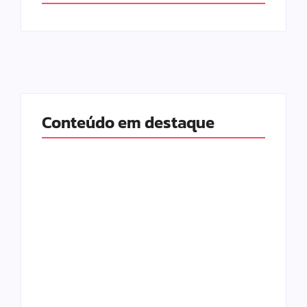
Conteúdo em destaque
Com audiência e
Lei Maria da Penha
faturamento em
completa 20 anos:
baixa, RedeTV! vai
violência doméstica
mexer na
ainda desafia
programação
proteção às
matinal
mulheres no Brasil
By
Redação MD News
By
Redação MD News