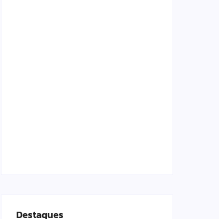
Lei Maria da Penha completa 20 anos:
violência doméstica ainda desafia proteção
às mulheres no Brasil
06/08/2026
Band e Luciana Gimenez se encaminham
para fechar acordo e lançar programa
ainda em 2026
04/08/2026
Destaques