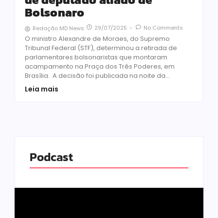
Bolsonaro
29/07/2025
-
No Comments
Redação MD News
O ministro Alexandre de Moraes, do Supremo
Tribunal Federal (STF), determinou a retirada de
parlamentares bolsonaristas que montaram
acampamento na Praça dos Três Poderes, em
Brasília. A decisão foi publicada na noite da...
Leia mais
Podcast