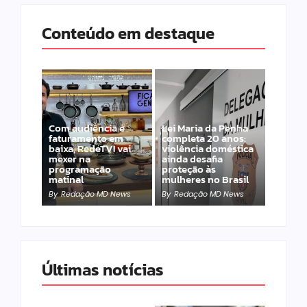
Conteúdo em destaque
Com audiência e
Lei Maria da Penha
faturamento em
completa 20 anos:
baixa, RedeTV! vai
violência doméstica
mexer na
ainda desafia
programação
proteção às
matinal
mulheres no Brasil
By
Redação MD News
By
Redação MD News
Últimas notícias