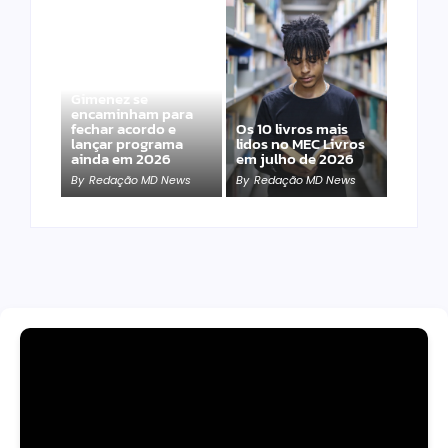
Band e Luciana
Gimenez se
encaminham para
fechar acordo e
Os 10 livros mais
lançar programa
lidos no MEC Livros
ainda em 2026
em julho de 2026
By
Redação MD News
By
Redação MD News