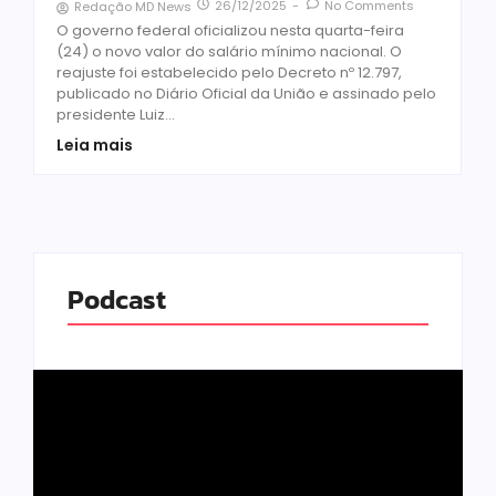
26/12/2025
-
No Comments
Redação MD News
O governo federal oficializou nesta quarta-feira
(24) o novo valor do salário mínimo nacional. O
reajuste foi estabelecido pelo Decreto nº 12.797,
publicado no Diário Oficial da União e assinado pelo
presidente Luiz...
Leia mais
Podcast