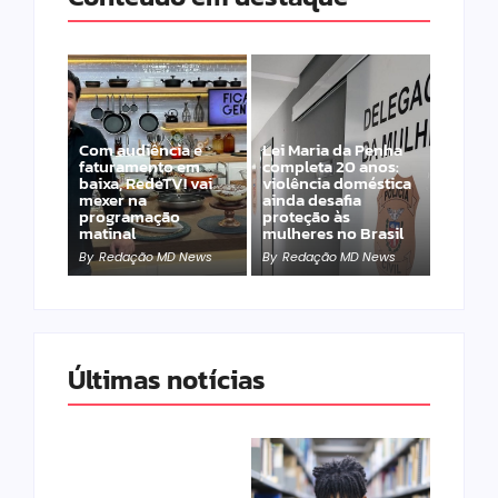
Com audiência e
Lei Maria da Penha
faturamento em
completa 20 anos:
baixa, RedeTV! vai
violência doméstica
mexer na
ainda desafia
programação
proteção às
matinal
mulheres no Brasil
By
Redação MD News
By
Redação MD News
Últimas notícias