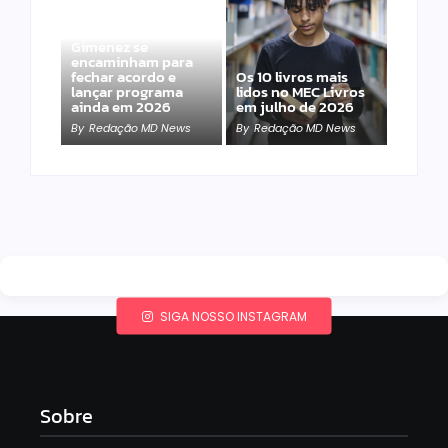
Band e Luciana
Gimenez se
encaminham para
fechar acordo e
Os 10 livros mais
lançar programa
lidos no MEC Livros
ainda em 2026
em julho de 2026
By
Redação MD News
By
Redação MD News
SIGA NOSSO INSTAGRAM
Sobre