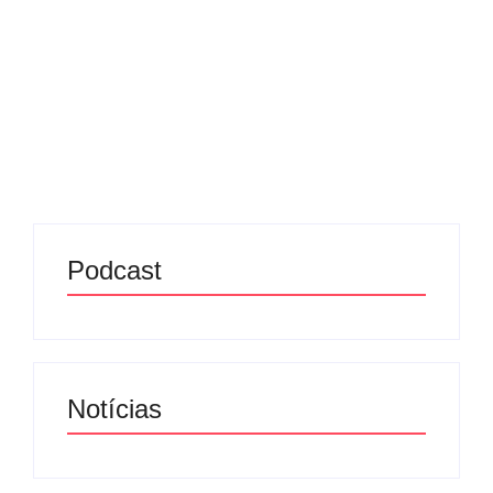
De olho em mais uma temporada promissora, o
atual campeão da Superliga Feminina, Osasco São
Cristóvão Saúde, anunciou nesta semana o novo
elenco que irá defender as cores do time na
temporada 2025/2026....
Leia mais
Podcast
Notícias