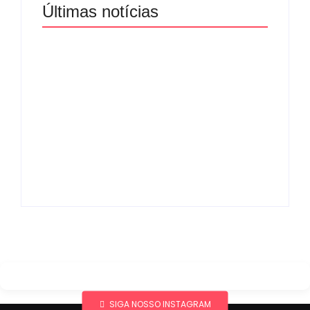
Últimas notícias
Band e Luciana
Gimenez se
encaminham para
fechar acordo e
Os 10 livros mais
lançar programa
lidos no MEC Livros
ainda em 2026
em julho de 2026
By
Redação MD News
By
Redação MD News
SIGA NOSSO INSTAGRAM