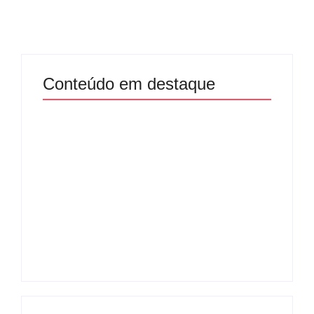
Conteúdo em destaque
Com audiência e
Lei Maria da Penha
faturamento em
completa 20 anos:
baixa, RedeTV! vai
violência doméstica
mexer na
ainda desafia
programação
proteção às
matinal
mulheres no Brasil
By
Redação MD News
By
Redação MD News