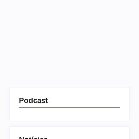
decisão gera ampla
repercussão
28/05/2025
-
No Comments
Redação MD News
A condenação da jornalista Rosane de Oliveira e do
jornal Zero Hora, do Grupo RBS, ao pagamento de
R$ 600 mil por danos morais à desembargadora Iris
Helena Medeiros Nogueira, ex-presidente do
Tribunal...
Leia mais
Podcast