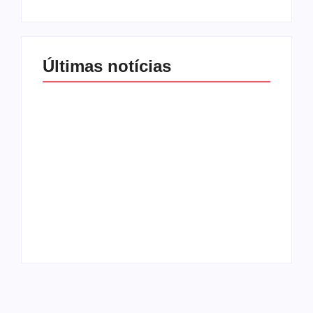
Últimas notícias
Band e Luciana
Gimenez se
encaminham para
fechar acordo e
Os 10 livros mais
lançar programa
lidos no MEC Livros
ainda em 2026
em julho de 2026
By
Redação MD News
By
Redação MD News