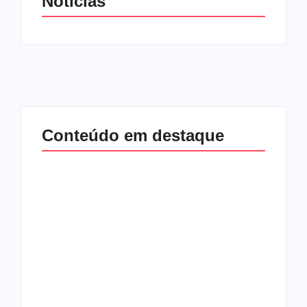
Notícias
Conteúdo em destaque
Com audiência e
Lei Maria da Penha
faturamento em
completa 20 anos:
baixa, RedeTV! vai
violência doméstica
mexer na
ainda desafia
programação
proteção às
matinal
mulheres no Brasil
By
Redação MD News
By
Redação MD News