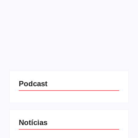
30/06/2025
-
No Comments
Redação MD News
Após dezenas de filmes, a franquia “Velozes e
Furiosos” vai ter um desfecho após vinte cinco anos
de história. Durante o festival Fuel Fest em Los
Angeles, o ator e protagonista dos longa-
metragens,...
Leia mais
Podcast
Notícias