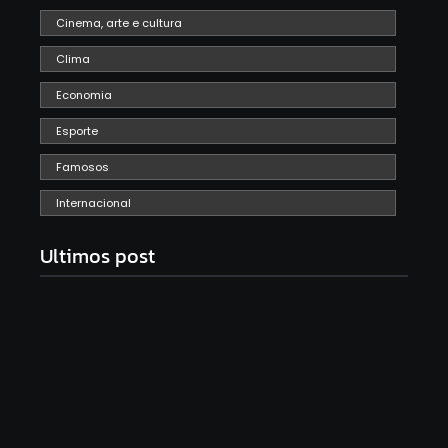
Cinema, arte e cultura
Clima
Economia
Esporte
Famosos
Internacional
Ultimos post