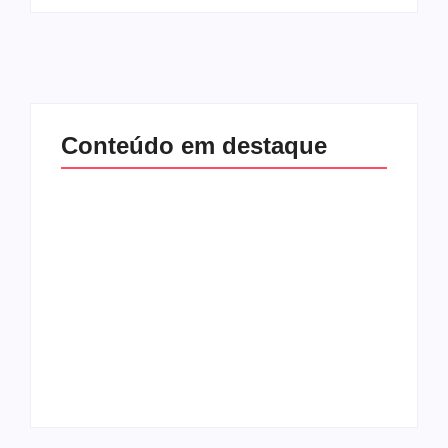
Conteúdo em destaque
Com audiência e
Lei Maria da Penha
faturamento em
completa 20 anos:
baixa, RedeTV! vai
violência doméstica
mexer na
ainda desafia
programação
proteção às
matinal
mulheres no Brasil
By
Redação MD News
By
Redação MD News