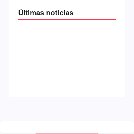
Últimas notícias
Band e Luciana
Gimenez se
encaminham para
fechar acordo e
Os 10 livros mais
lançar programa
lidos no MEC Livros
ainda em 2026
em julho de 2026
By
Redação MD News
By
Redação MD News