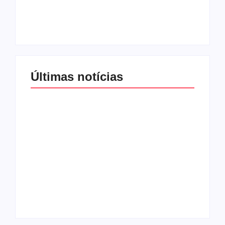
proteção às
lançar programa
mulheres no Brasil
ainda em 2026
By
Redação MD News
By
Redação MD News
Últimas notícias
Agressão no
Shopping Eldorado
amplia disputa
Os 10 livros mais
internacional de
lidos no MEC Livros
mãe pela guarda da
em julho de 2026
filha
By
Redação MD News
By
Redação MD News