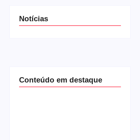
Notícias
Conteúdo em destaque
Lei Maria da Penha
Band e Luciana
completa 20 anos:
Gimenez se
violência doméstica
encaminham para
ainda desafia
fechar acordo e