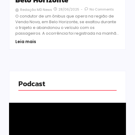
28/06/2025
-
No Comments
Redação MD News
O condutor de um ônibus que opera na região de
Venda Nova, em Belo Horizonte, se exaltou durante
o trajeto e abandonou o veículo com os
passageiros. A ocorrência foi registrada na manhã...
Leia mais
Podcast