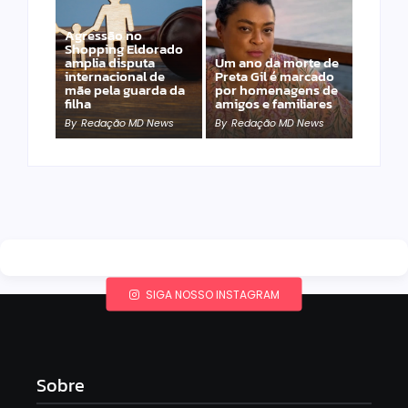
Agressão no
Shopping Eldorado
amplia disputa
Um ano da morte de
internacional de
Preta Gil é marcado
mãe pela guarda da
por homenagens de
filha
amigos e familiares
By
Redação MD News
By
Redação MD News
SIGA NOSSO INSTAGRAM
Sobre