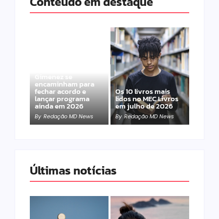
Conteúdo em destaque
Band e Luciana
Gimenez se
encaminham para
fechar acordo e
Os 10 livros mais
lançar programa
lidos no MEC Livros
ainda em 2026
em julho de 2026
By
Redação MD News
By
Redação MD News
Últimas notícias