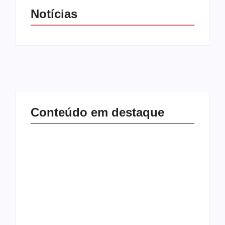
Notícias
Conteúdo em destaque
Band e Luciana
Gimenez se
encaminham para
fechar acordo e
Os 10 livros mais
lançar programa
lidos no MEC Livros
ainda em 2026
em julho de 2026