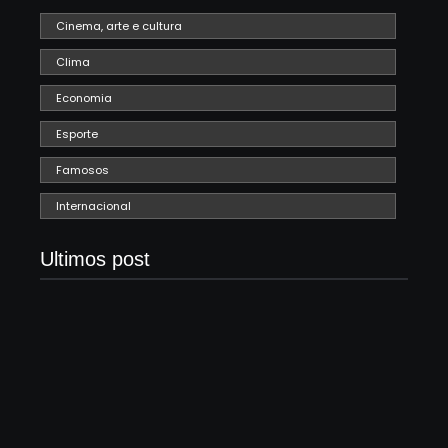
Cinema, arte e cultura
Clima
Economia
Esporte
Famosos
Internacional
Ultimos post
Band e Luciana Gimenez se encaminham para
fechar acordo e lançar programa ainda em 2026
04/08/2026