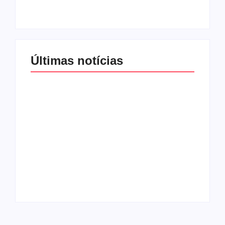
By
Redação MD News
By
Redação MD News
Últimas notícias
Agressão no
Shopping Eldorado
amplia disputa
Um ano da morte de
internacional de
Preta Gil é marcado
mãe pela guarda da
por homenagens de
filha
amigos e familiares
By
Redação MD News
By
Redação MD News