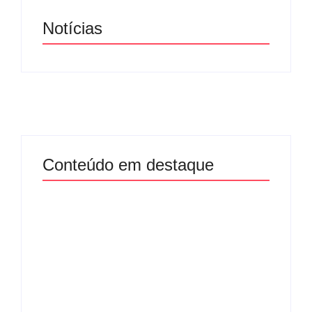
Notícias
Conteúdo em destaque
Com audiência e
Lei Maria da Penha
faturamento em
completa 20 anos:
baixa, RedeTV! vai
violência doméstica
mexer na
ainda desafia
programação
proteção às