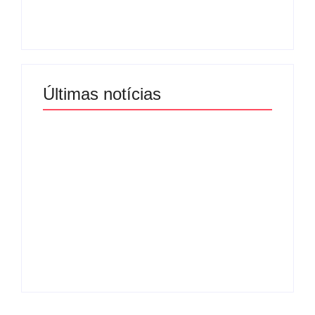
matinal
mulheres no Brasil
By
Redação MD News
By
Redação MD News
Últimas notícias
Band e Luciana
Gimenez se
encaminham para
fechar acordo e
Os 10 livros mais
lançar programa
lidos no MEC Livros
ainda em 2026
em julho de 2026
By
Redação MD News
By
Redação MD News