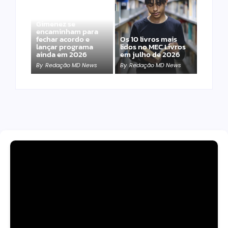
Band e Luciana
Gimenez se
encaminham para
fechar acordo e
Os 10 livros mais
lançar programa
lidos no MEC Livros
ainda em 2026
em julho de 2026
By
Redação MD News
By
Redação MD News