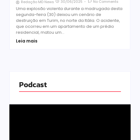
30/06/2025
-
No Comments
Redação MD News
Uma explosão violenta durante a madrugada desta
segunda-feira (30) deixou um cenário de
destruição em Turim, no norte da Itália. O acidente,
que ocorreu em um apartamento de um prédio
residencial, matou um...
Leia mais
Podcast