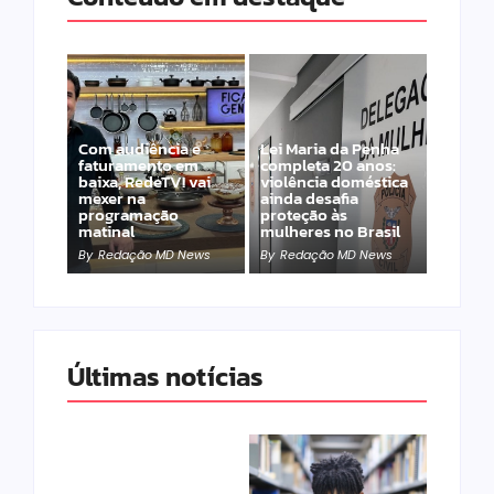
Com audiência e
Lei Maria da Penha
faturamento em
completa 20 anos:
baixa, RedeTV! vai
violência doméstica
mexer na
ainda desafia
programação
proteção às
matinal
mulheres no Brasil
By
Redação MD News
By
Redação MD News
Últimas notícias