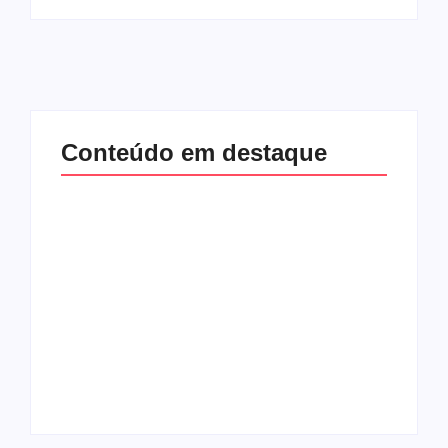
Conteúdo em destaque
Com audiência e
Lei Maria da Penha
faturamento em
completa 20 anos:
baixa, RedeTV! vai
violência doméstica
mexer na
ainda desafia
programação
proteção às
matinal
mulheres no Brasil
By
Redação MD News
By
Redação MD News