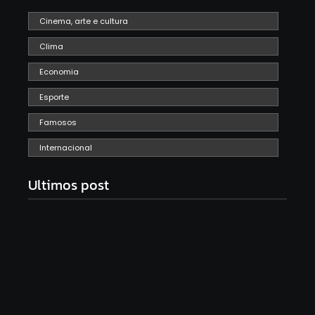
Cinema, arte e cultura
Clima
Economia
Esporte
Famosos
Internacional
Ultimos post