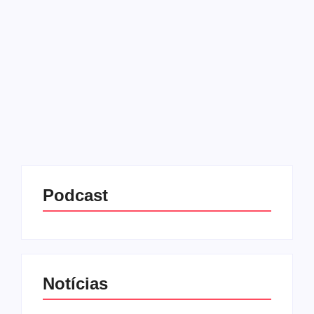
retorna ao SBT
16/07/2025
-
No Comments
Redação MD News
A apresentadora Nadja Haddad divulgou, na manhã
desta quarta-feira (16), a gravação de uma edição
especial do Bake Off Brasil: a versão Celebridades
do formato, que está fora do ar desde 2023. Desta...
Leia mais
Podcast
Notícias