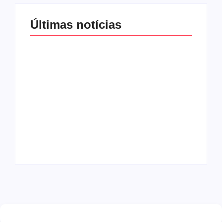
Últimas notícias
Band e Luciana
Gimenez se
encaminham para
fechar acordo e
Os 10 livros mais
lançar programa
lidos no MEC Livros
ainda em 2026
em julho de 2026
By
Redação MD News
By
Redação MD News