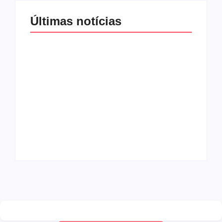
Últimas notícias
Band e Luciana
Gimenez se
encaminham para
fechar acordo e
Os 10 livros mais
lançar programa
lidos no MEC Livros
ainda em 2026
em julho de 2026
By
Redação MD News
By
Redação MD News