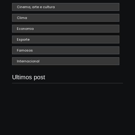
Cinema, arte e cultura
Clima
Economia
Esporte
Famosos
Internacional
Ultimos post