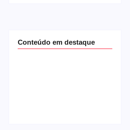
Conteúdo em destaque
Com audiência e
Lei Maria da Penha
faturamento em
completa 20 anos:
baixa, RedeTV! vai
violência doméstica
mexer na
ainda desafia
programação
proteção às
matinal
mulheres no Brasil
By
Redação MD News
By
Redação MD News