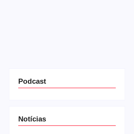
21/07/2025
-
No Comments
Redação MD News
A Agência Nacional de Vigilância Sanitária (Anvisa)
determinou, nesta quarta-feira (16), o recolhimento
e a suspensão definitiva de três lotes do medidor de
glicose sanguínea OK PRO, após a identificação de
falhas que...
Leia mais
Podcast
Notícias