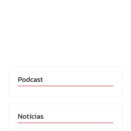
29/07/2025
-
No Comments
Redação MD News
O Conselho Federal de Odontologia (CFO) divulgou
recentemente um comunicado alertando sobre os
riscos associados ao consumo do “morango do
amor”, uma sobremesa que viralizou nas redes
sociais. Segundo o órgão, o doce,...
Leia mais
Podcast
Notícias