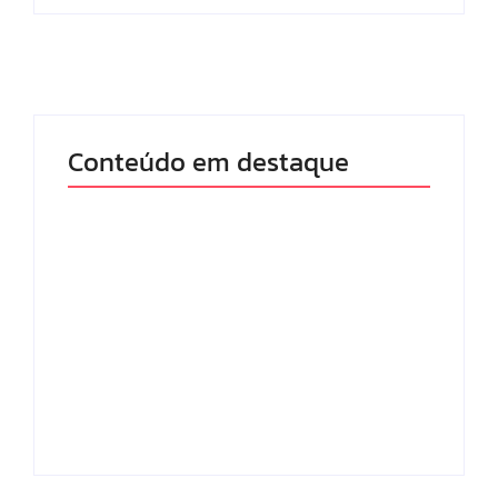
Conteúdo em destaque
Com audiência e
Lei Maria da Penha
faturamento em
completa 20 anos:
baixa, RedeTV! vai
violência doméstica
mexer na
ainda desafia
programação
proteção às
matinal
mulheres no Brasil
By
Redação MD News
By
Redação MD News