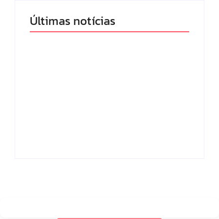
Últimas notícias
Band e Luciana
Gimenez se
encaminham para
fechar acordo e
Os 10 livros mais
lançar programa
lidos no MEC Livros
ainda em 2026
em julho de 2026
By
Redação MD News
By
Redação MD News