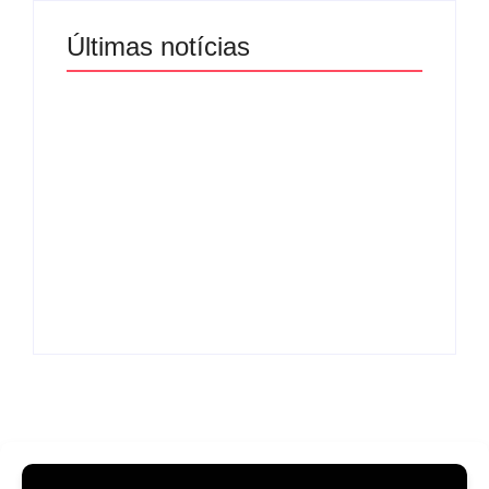
Últimas notícias
Band e Luciana
Gimenez se
encaminham para
fechar acordo e
Os 10 livros mais
lançar programa
lidos no MEC Livros
ainda em 2026
em julho de 2026
By
Redação MD News
By
Redação MD News