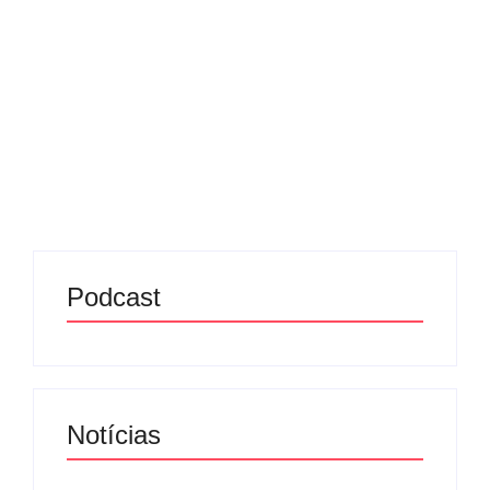
24/06/2025
-
No Comments
Redação MD News
O Papa Leão XIV chegou à Basílica de São Pedro
nesta terça-feira (24) para conduzir uma
meditação durante o Jubileu dos Seminaristas, que
já estava em andamento no Vaticano. A celebração
reuniu milhares...
Leia mais
Podcast
Notícias