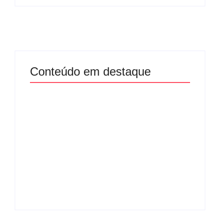
Conteúdo em destaque
Com audiência e
Lei Maria da Penha
faturamento em
completa 20 anos:
baixa, RedeTV! vai
violência doméstica
mexer na
ainda desafia
programação
proteção às
matinal
mulheres no Brasil
By
Redação MD News
By
Redação MD News