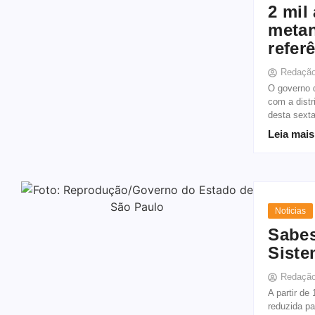
2 mil
metan
refer
Redaçã
O governo d
com a distr
desta sexta
Leia mais
Noticias
Sabes
Siste
Redaçã
A partir de
reduzida p