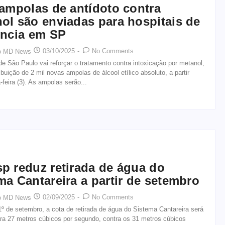
 ampolas de antídoto contra
ol são enviadas para hospitais de
ência em SP
03/10/2025
-
No Comments
o MD News
e São Paulo vai reforçar o tratamento contra intoxicação por metanol,
ibuição de 2 mil novas ampolas de álcool etílico absoluto, a partir
-feira (3). As ampolas serão...
p reduz retirada de água do
ma Cantareira a partir de setembro
02/09/2025
-
No Comments
o MD News
 1º de setembro, a cota de retirada de água do Sistema Cantareira será
ara 27 metros cúbicos por segundo, contra os 31 metros cúbicos