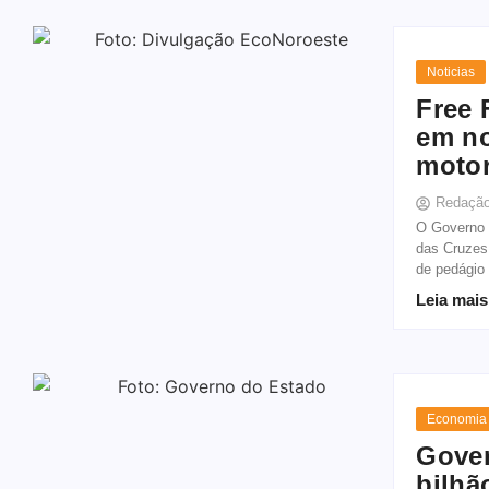
Noticias
Free 
em n
motor
Redaçã
O Governo d
das Cruzes,
de pedágio 
Leia mais
Economia
Gover
bilhã