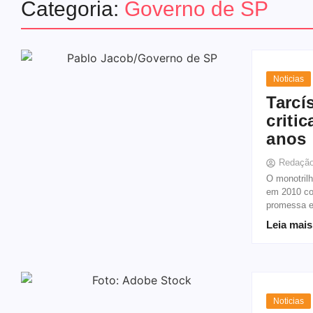
Categoria:
Governo de SP
Noticias
Tarcí
criti
anos
Redaçã
O monotril
em 2010 co
promessa e
Leia mais
Noticias