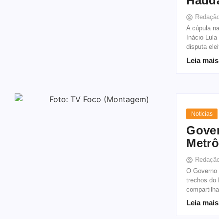
Hadd
Redaçã
A cúpula na
Inácio Lula
disputa ele
Leia mais
Noticias
Gover
Metrô
Redaçã
O Governo 
trechos do
compartilha
Leia mais