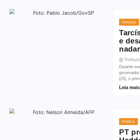
Noticias
Tarcí
e des
nadar
Redaçã
Durante eve
governador 
(23), o pri
Leia mais
Política
PT pr