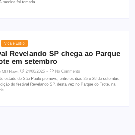
 A medida foi tomada...
Vida e Estilo
val Revelando SP chega ao Parque
ote em setembro
24/08/2025
-
No Comments
o MD News
do estado de São Paulo promove, entre os dias 25 e 28 de setembro,
dição do festival Revelando SP, desta vez no Parque do Trote, na
de...