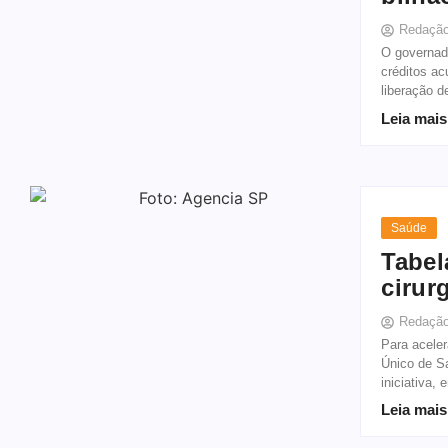
Redaçã
O governado
créditos a
liberação d
Leia mais
Saúde
Tabel
cirur
Redaçã
Para aceler
Único de S
iniciativa, 
Leia mais