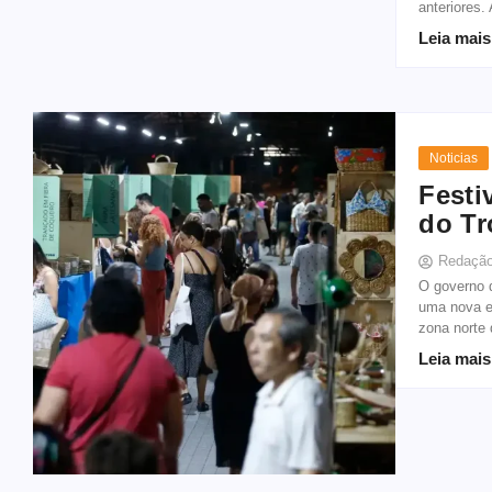
anteriores.
Leia mais
Noticias
Festi
do Tr
Redaçã
O governo 
uma nova e
zona norte 
Leia mais