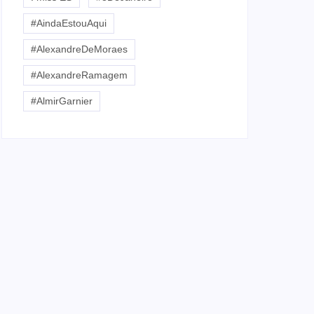
#AindaEstouAqui
#AlexandreDeMoraes
#AlexandreRamagem
#AlmirGarnier