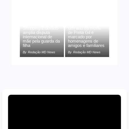
Agressão no
Shopping Eldorado
Um ano da morte
amplia disputa
de Preta Gil é
internacional de
marcado por
mãe pela guarda da
homenagens de
filha
amigos e familiares
By
Redação MD News
By
Redação MD News