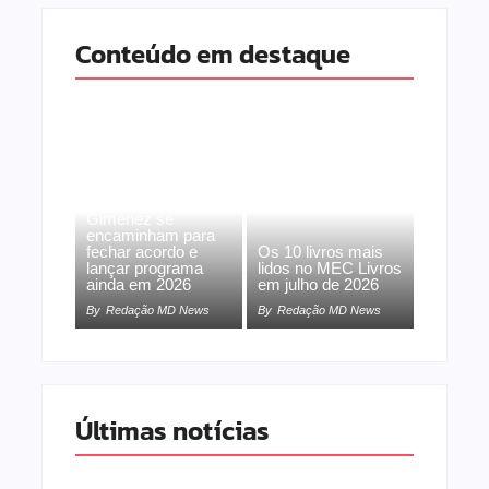
Conteúdo em destaque
Band e Luciana
Gimenez se
encaminham para
fechar acordo e
Os 10 livros mais
lançar programa
lidos no MEC Livros
ainda em 2026
em julho de 2026
By
Redação MD News
By
Redação MD News
Últimas notícias