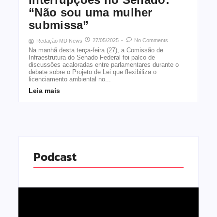
“Não sou uma mulher
submissa”
27/05/2025
-
No Comments
Redação MD News
Na manhã desta terça-feira (27), a Comissão de
Infraestrutura do Senado Federal foi palco de
discussões acaloradas entre parlamentares durante o
debate sobre o Projeto de Lei que flexibiliza o
licenciamento ambiental no...
Leia mais
Podcast