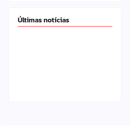
Últimas notícias
Band e Luciana
Gimenez se
encaminham para
fechar acordo e
Os 10 livros mais
lançar programa
lidos no MEC Livros
ainda em 2026
em julho de 2026
By
Redação MD News
By
Redação MD News