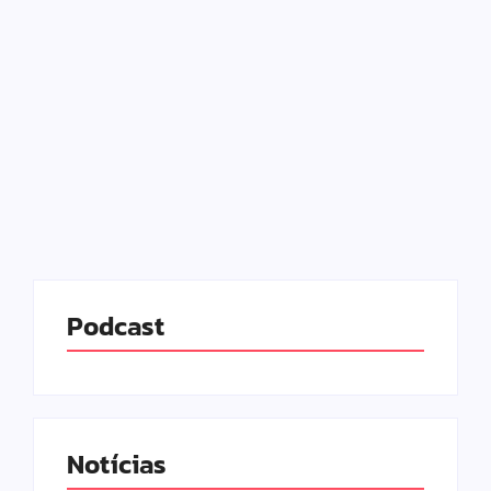
megaoperação
30/10/2025
-
No Comments
Redação MD News
A megaoperação policial realizada nos complexos
da Penha e do Alemão, na Zona Norte do Rio de
Janeiro, interrompeu temporariamente os
atendimentos da Carreta da Saúde da Mulher,
vinculada ao programa Agora Tem...
Leia mais
Podcast
Notícias