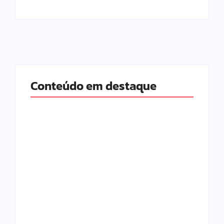
Conteúdo em destaque
Com audiência e
Lei Maria da Penha
faturamento em
completa 20 anos:
baixa, RedeTV! vai
violência doméstica
mexer na
ainda desafia
programação
proteção às
matinal
mulheres no Brasil
By
Redação MD News
By
Redação MD News