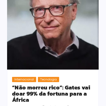
Internacional
Tecnologia
“Não morreu rico”: Gates vai
doar 99% da fortuna para a
África