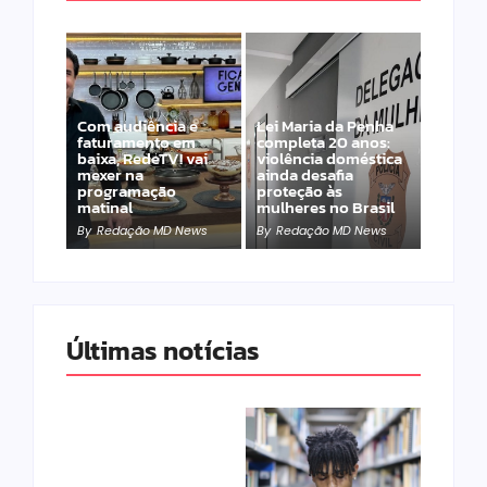
Com audiência e
Lei Maria da Penha
faturamento em
completa 20 anos:
baixa, RedeTV! vai
violência doméstica
mexer na
ainda desafia
programação
proteção às
matinal
mulheres no Brasil
By
Redação MD News
By
Redação MD News
Últimas notícias