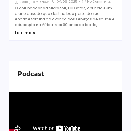
04/06/2025
-
No Comments
Redação MD News
O cofundador da Microsoft, Bill Gates, anunciou um
plano ousado que destina boa parte de sua
enorme fortuna ao avanço dos serviços de saúde e
educação na África. Aos 69 anos de idade,...
Leia mais
Podcast