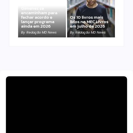
Band e Luciana
Gimenez se
encaminham para
fechar acordo e
Os 10 livros mais
lançar programa
lidos no MEC Livros
ainda em 2026
em julho de 2026
By
Redação MD News
By
Redação MD News