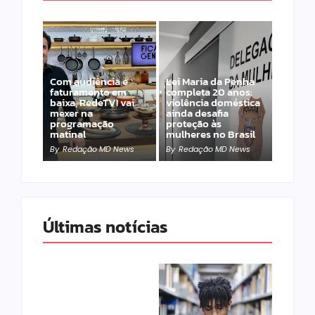
Com audiência e
Lei Maria da Penha
faturamento em
completa 20 anos:
baixa, RedeTV! vai
violência doméstica
mexer na
ainda desafia
programação
proteção às
matinal
mulheres no Brasil
By
Redação MD News
By
Redação MD News
Últimas notícias