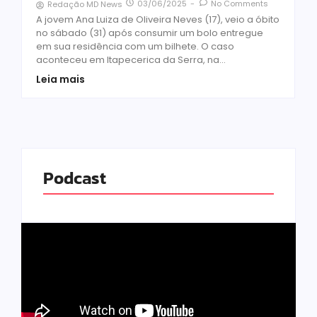
03/06/2025
-
No Comments
Redação MD News
A jovem Ana Luiza de Oliveira Neves (17), veio a óbito
no sábado (31) após consumir um bolo entregue
em sua residência com um bilhete. O caso
aconteceu em Itapecerica da Serra, na...
Leia mais
Podcast