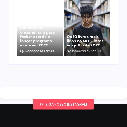
Band e Luciana
Gimenez se
encaminham para
fechar acordo e
Os 10 livros mais
lançar programa
lidos no MEC Livros
ainda em 2026
em julho de 2026
By
Redação MD News
By
Redação MD News
SIGA NOSSO INSTAGRAM