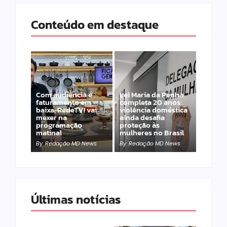
Conteúdo em destaque
Com audiência e
Lei Maria da Penha
faturamento em
completa 20 anos:
baixa, RedeTV! vai
violência doméstica
mexer na
ainda desafia
programação
proteção às
matinal
mulheres no Brasil
By
Redação MD News
By
Redação MD News
Últimas notícias