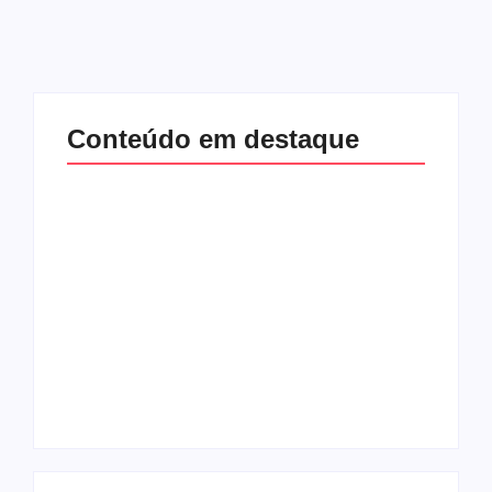
Conteúdo em destaque
Com audiência e
Lei Maria da Penha
faturamento em
completa 20 anos:
baixa, RedeTV! vai
violência doméstica
mexer na
ainda desafia
programação
proteção às
matinal
mulheres no Brasil
By
Redação MD News
By
Redação MD News