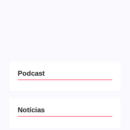
04/06/2025
-
No Comments
Redação MD News
O cofundador da Microsoft, Bill Gates, anunciou um
plano ousado que destina boa parte de sua enorme
fortuna ao avanço dos serviços de saúde e
educação na África. Aos 69 anos de idade,...
Leia mais
Podcast
Notícias