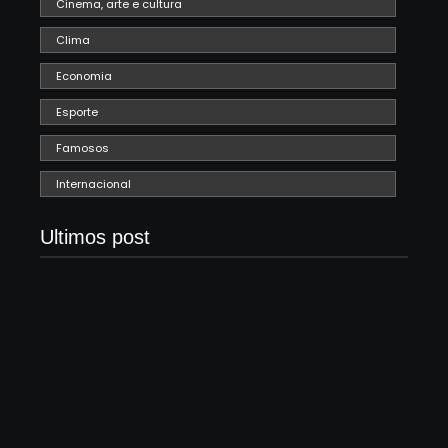
Cinema, arte e cultura
Clima
Economia
Esporte
Famosos
Internacional
Ultimos post