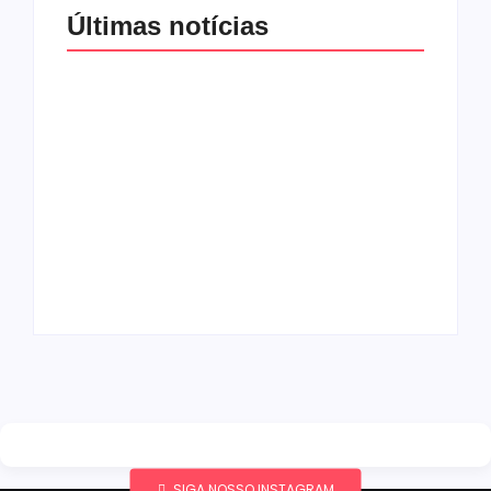
Últimas notícias
Band e Luciana
Gimenez se
encaminham para
fechar acordo e
Os 10 livros mais
lançar programa
lidos no MEC Livros
ainda em 2026
em julho de 2026
By
Redação MD News
By
Redação MD News
SIGA NOSSO INSTAGRAM