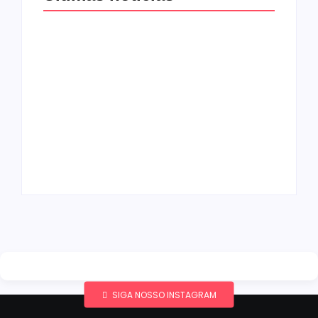
Band e Luciana
Gimenez se
encaminham para
fechar acordo e
Os 10 livros mais
lançar programa
lidos no MEC Livros
ainda em 2026
em julho de 2026
By
Redação MD News
By
Redação MD News
SIGA NOSSO INSTAGRAM