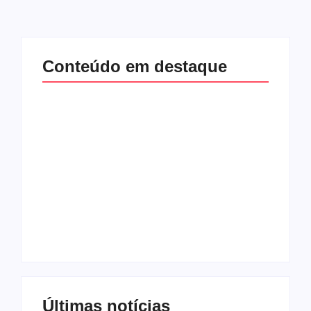
Conteúdo em destaque
Com audiência e
Lei Maria da Penha
faturamento em
completa 20 anos:
baixa, RedeTV! vai
violência doméstica
mexer na
ainda desafia
programação
proteção às
matinal
mulheres no Brasil
By
Redação MD News
By
Redação MD News
Últimas notícias