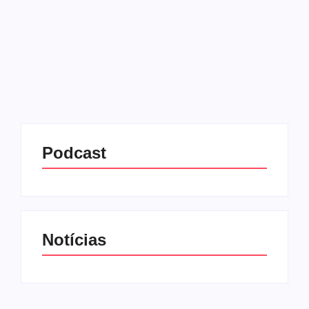
São Paulo
14/06/2025
-
No Comments
Redação MD News
Mondepars - Coleção Inverno 2025
Leia mais
Podcast
Notícias