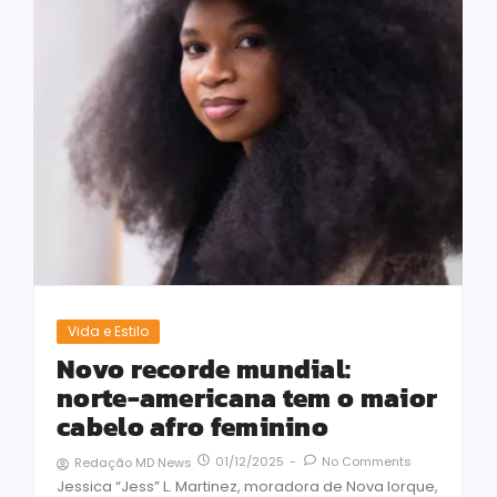
Vida e Estilo
Novo recorde mundial:
norte-americana tem o maior
cabelo afro feminino
01/12/2025
-
No Comments
Redação MD News
Jessica “Jess” L. Martinez, moradora de Nova Iorque,