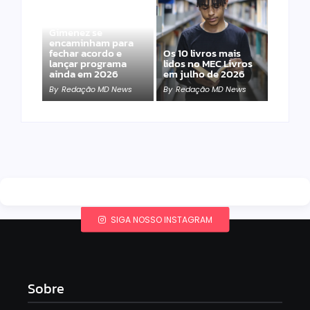
Band e Luciana
Gimenez se
encaminham para
fechar acordo e
Os 10 livros mais
lançar programa
lidos no MEC Livros
ainda em 2026
em julho de 2026
By
Redação MD News
By
Redação MD News
SIGA NOSSO INSTAGRAM
Sobre