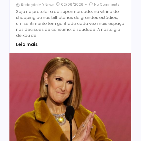
02/06/2026
-
No Comments
Redação MD News
Seja na prateleira do supermercado, na vitrine do
shopping ou nas bilheterias de grandes estádios,
um sentimento tem ganhado cada vez mais espaço
nas decisões de consumo: a saudade. A nostalgia
deixou de...
Leia mais