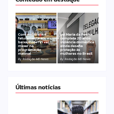
Com audiência e
Lei Maria da Penha
faturamento em
completa 20 anos:
baixa, RedeTV! vai
violência doméstica
mexer na
ainda desafia
programação
proteção às
matinal
mulheres no Brasil
By
Redação MD News
By
Redação MD News
Últimas notícias