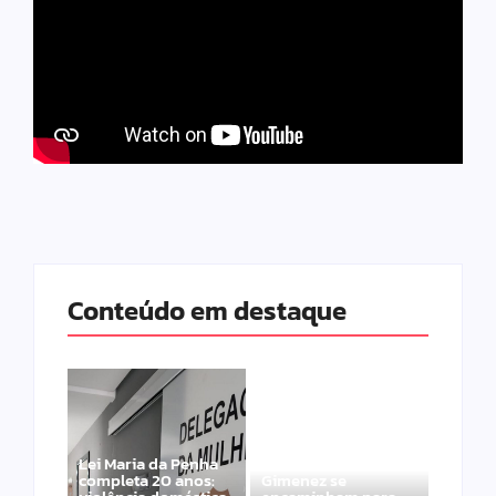
Conteúdo em destaque
Lei Maria da Penha
Band e Luciana
completa 20 anos:
Gimenez se