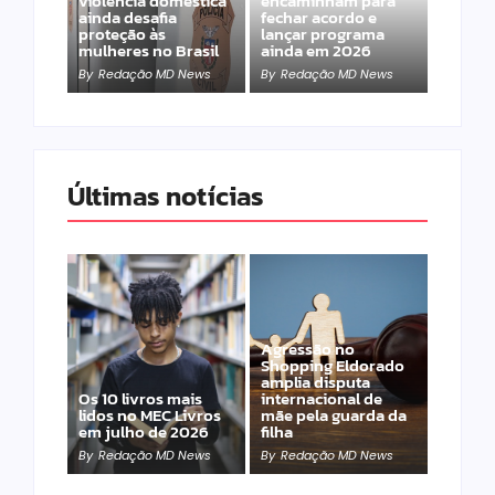
violência doméstica
encaminham para
ainda desafia
fechar acordo e
proteção às
lançar programa
mulheres no Brasil
ainda em 2026
By
Redação MD News
By
Redação MD News
Últimas notícias
Agressão no
Shopping Eldorado
amplia disputa
Os 10 livros mais
internacional de
lidos no MEC Livros
mãe pela guarda da
em julho de 2026
filha
By
Redação MD News
By
Redação MD News