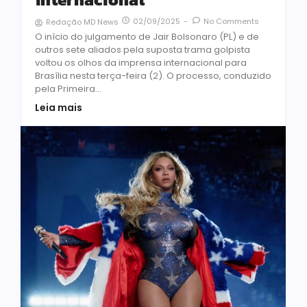
02/09/2025
-
No Comments
Redação MD News
O início do julgamento de Jair Bolsonaro (PL) e de
outros sete aliados pela suposta trama golpista
voltou os olhos da imprensa internacional para
Brasília nesta terça-feira (2). O processo, conduzido
pela Primeira...
Leia mais