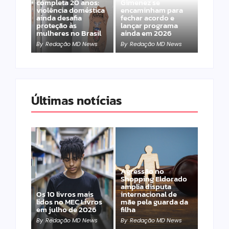
completa 20 anos:
Gimenez se
violência doméstica
encaminham para
ainda desafia
fechar acordo e
proteção às
lançar programa
mulheres no Brasil
ainda em 2026
By
Redação MD News
By
Redação MD News
Últimas notícias
Agressão no
Shopping Eldorado
amplia disputa
Os 10 livros mais
internacional de
lidos no MEC Livros
mãe pela guarda da
em julho de 2026
filha
By
Redação MD News
By
Redação MD News