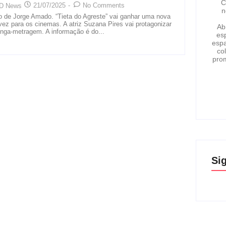
C
21/07/2025
-
No Comments
D News
n
ro de Jorge Amado. “Tieta do Agreste” vai ganhar uma nova
vez para os cinemas. A atriz Suzana Pires vai protagonizar
Ab
 longa-metragem. A informação é do...
esp
espa
co
pro
Si