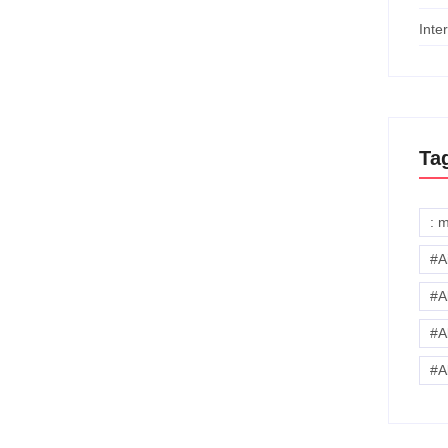
Inte
Ta
: 
#A
#A
#A
#A