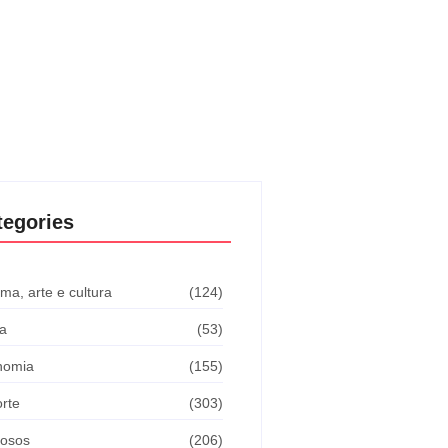
tegories
ma, arte e cultura
(124)
a
(53)
nomia
(155)
rte
(303)
osos
(206)