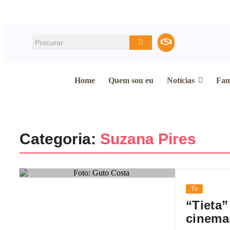
Home
Quem sou eu
Notícias
Fam
Categoria:
Suzana Pires
Tv
“Tieta
cinema