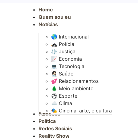
Home
Quem sou eu
Notícias
🌎 Internacional
🚓 Polícia
⚖️ Justiça
📈 Economia
💻 Tecnologia
👩🏻‍⚕️ Saúde
💕 Relacionamentos
🌲 Meio ambiente
⚽︎ Esporte
☁️ Clima
🎭 Cinema, arte, e cultura
Famosos
Política
Redes Sociais
Reality Show