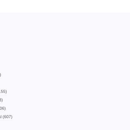
)
155)
3)
06)
l
(607)