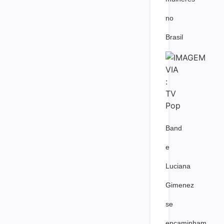
no
Brasil
Band
e
Luciana
Gimenez
se
encaminham