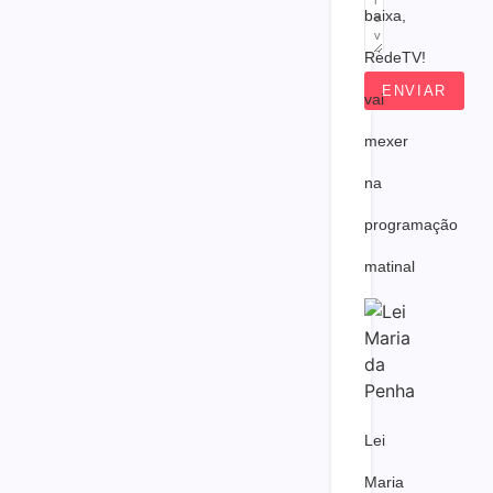
baixa,
RedeTV!
ENVIAR
vai
mexer
na
programação
matinal
Lei
Maria