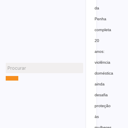
da
Penha
completa
20
anos:
violência
doméstica
ainda
desafia
proteção
às
mulheres